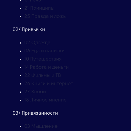
17
Речь
21
Принципы
25
Правда и ложь
02/ Привычки
02
Одежда
06
Еда и напитки
10
Путешествия
14
Работа и деньги
22
Фильмы и ТВ
26
Книги и интернет
27
Хобби
18
Личное мнение
03/ Привязанности
03
Мышление